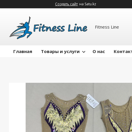
Создать сайт
на Satu.kz
Fitness Line
Главная
Товары и услуги
О нас
Контак