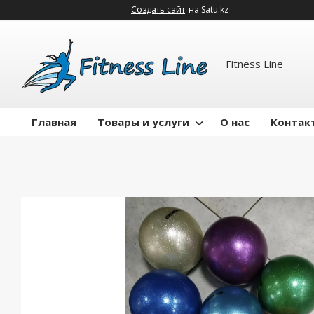
Создать сайт
на Satu.kz
Fitness Line
Главная
Товары и услуги
О нас
Контак