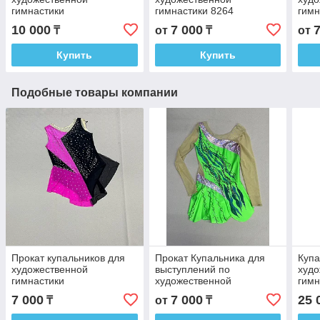
гимнастики
гимнастики 8264
гимн
10 000
7 000
₸
от
₸
от
Купить
Купить
Подобные товары компании
Прокат купальников для
Прокат Купальника для
Купа
художественной
выступлений по
худо
гимнастики
художественной
гимн
гимнастики
выс
7 000
7 000
25 
₸
от
₸