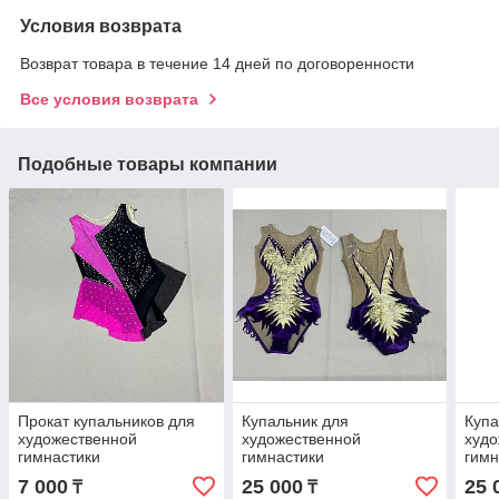
Условия возврата
Возврат товара в течение 14 дней по договоренности
Все условия возврата
Подобные товары компании
Прокат купальников для
Купальник для
Купа
художественной
художественной
худо
гимнастики
гимнастики
гимн
выс
7 000
25 000
25 
₸
₸