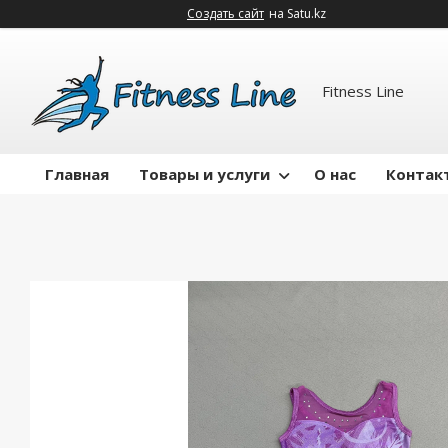
Создать сайт
на Satu.kz
Fitness Line
Главная
Товары и услуги
О нас
Контак