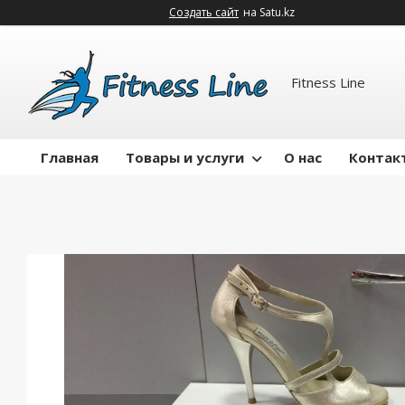
Создать сайт
на Satu.kz
Fitness Line
Главная
Товары и услуги
О нас
Контак