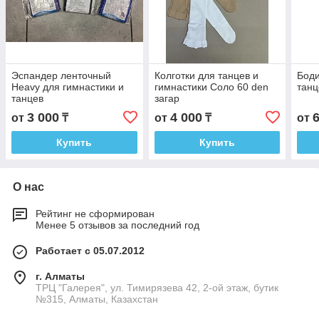
Эспандер ленточный
Колготки для танцев и
Боди
Heavy для гимнастики и
гимнастики Соло 60 den
танц
танцев
загар
3 000
4 000
от
₸
от
₸
от
Купить
Купить
О нас
Рейтинг не сформирован
Менее 5 отзывов за последний год
Работает с 05.07.2012
г. Алматы
ТРЦ "Галерея", ул. Тимирязева 42, 2-ой этаж, бутик
№315, Алматы, Казахстан