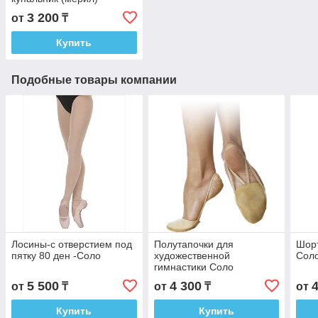
3 200
от
₸
Купить
Подобные товары компании
Лосины-с отверстием под
Полутапочки для
Шорт
пятку 80 ден -Соло
художественной
Сол
гимнастики Соло
5 500
4 300
от
₸
от
₸
от
Купить
Купить