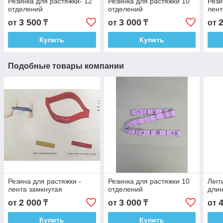
Резинка для растяжки- 12
Резинка для растяжки 10
Рези
отделений
отделений
лент
3 500
3 000
от
₸
от
₸
от
Купить
Купить
Подобные товары компании
Резина для растяжки -
Резинка для растяжки 10
Легг
лента замкнутая
отделений
длин
2 000
3 000
от
₸
от
₸
от
Купить
Купить