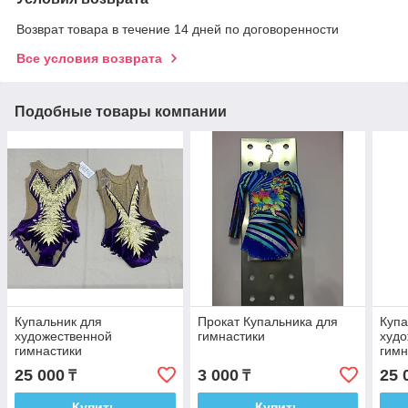
Возврат товара в течение 14 дней по договоренности
Все условия возврата
Подобные товары компании
Купальник для
Прокат Купальника для
Купа
художественной
гимнастики
худо
гимнастики
гимн
выс
25 000
3 000
25 
₸
₸
Купить
Купить