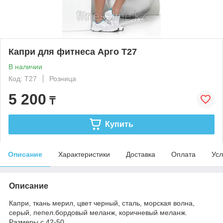
Капри для фитнеса Арго Т27
В наличии
Код: Т27
Розница
5 200
₸
Купить
Описание
Характеристики
Доставка
Оплата
Усл
Описание
Капри, ткань мерил, цвет черный, сталь, морская волна,
серый, пепел.бордовый меланж, коричневый меланж.
Размеры с 42-50