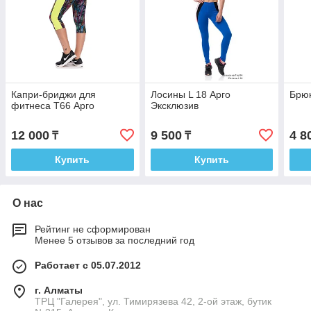
Капри-бриджи для
Лосины L 18 Арго
Брюк
фитнеса Т66 Арго
Эксклюзив
12 000
9 500
4 8
₸
₸
Купить
Купить
О нас
Рейтинг не сформирован
Менее 5 отзывов за последний год
Работает с 05.07.2012
г. Алматы
ТРЦ "Галерея", ул. Тимирязева 42, 2-ой этаж, бутик