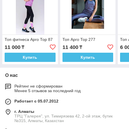
Топ фитнеса Арго Тор 87
Топ Арго Тор 277
Топ 
11 000
11 400
6 0
₸
₸
Купить
Купить
О нас
Рейтинг не сформирован
Менее 5 отзывов за последний год
Работает с 05.07.2012
г. Алматы
ТРЦ "Галерея", ул. Тимирязева 42, 2-ой этаж, бутик
№315, Алматы, Казахстан