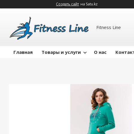
Создать сайт
на Satu.kz
Fitness Line
Главная
Товары и услуги
О нас
Контак