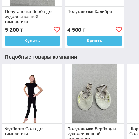
Полутапочки Верба для
Полутапочки Калибри
художественной
гимнастики
5 200
4 500
₸
₸
Купить
Купить
Подобные товары компании
Футболка Соло для
Полутапочки Верба для
Шорт
гимнастики
художественной
Сол
гимнастики