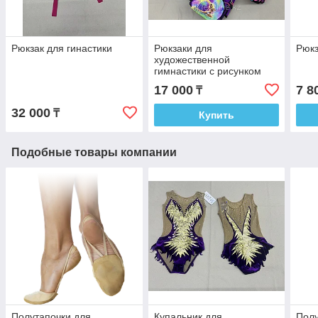
Рюкзак для гинастики
Рюкзаки для
Рюкз
художественной
гимнастики с рисунком
сублимацией
17 000
7 8
₸
32 000
₸
Купить
Подобные товары компании
Полутапочки для
Купальник для
Полу