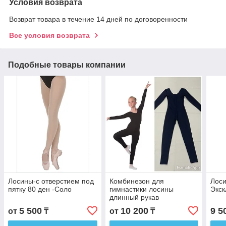
Условия возврата
Возврат товара в течение 14 дней по договоренности
Все условия возврата
Подобные товары компании
Лосины-с отверстием под
Комбинезон для
Лоси
пятку 80 ден -Соло
гимнастики лосины
Экск
длинный рукав
5 500
10 200
9 5
от
₸
от
₸