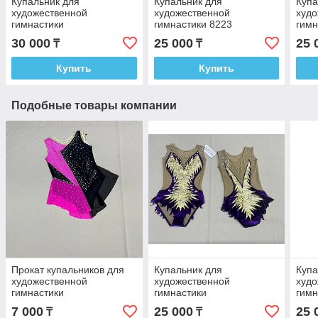
Купальник для
Купальник для
Купа
художественной
художественной
худо
гимнастики
гимнастики 8223
гимн
30 000
25 000
25 
₸
₸
Купить
Купить
Подобные товары компании
Прокат купальников для
Купальник для
Купа
художественной
художественной
худо
гимнастики
гимнастики
гимн
выс
7 000
25 000
25 
₸
₸