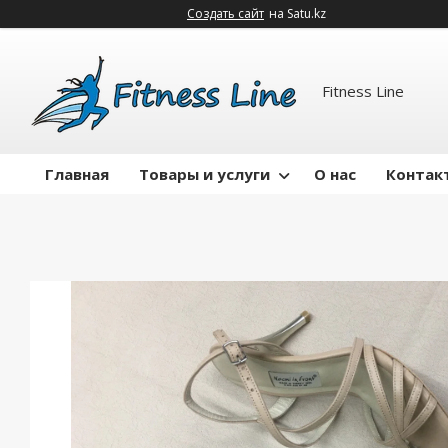
Создать сайт
на Satu.kz
Fitness Line
Главная
Товары и услуги
О нас
Контак