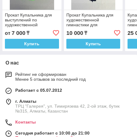
Прокат Купальника для
Прокат Купальника для
Купа
выступлений по
художественной
худо
художественной
гимнастики для
гимн
гимнастики
выступлений
7 000
10 000
25 
от
₸
₸
Купить
Купить
О нас
Рейтинг не сформирован
Менее 5 отзывов за последний год
Работает с 05.07.2012
г. Алматы
ТРЦ "Галерея", ул. Тимирязева 42, 2-ой этаж, бутик
№315, Алматы, Казахстан
Контакты
Сегодня работает с 10:00 до 21:00